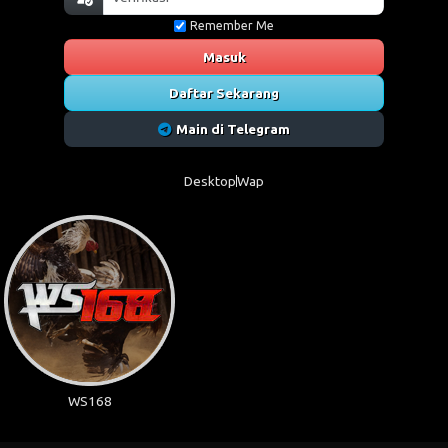
Remember Me
Masuk
Daftar Sekarang
Main di Telegram
Desktop
Wap
WS168