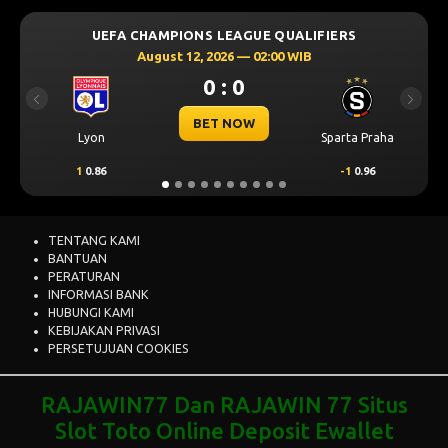
UEFA CHAMPIONS LEAGUE QUALIFIERS
August 12, 2026 — 02:00 WIB
0 : 0
Previous
Next
BET NOW
Lyon
Sparta Praha
1
0.86
-1
0.96
TENTANG KAMI
BANTUAN
PERATURAN
INFORMASI BANK
HUBUNGI KAMI
KEBIJAKAN PRIVASI
PERSETUJUAN COOKIES
RAJAWIN77 Dan RAJAWIN 77 Situs
Slot Toto Online Deposit Ewallet