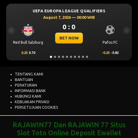
UEFA EUROPA LEAGUE QUALIFIERS
August 7, 2026 — 00:00 WIB
0 : 0
Previous
Next
BET NOW
Red Bull Salzburg
Pafos FC
0.25
0.70
-0.25
-0.82
TENTANG KAMI
BANTUAN
PERATURAN
INFORMASI BANK
HUBUNGI KAMI
KEBIJAKAN PRIVASI
PERSETUJUAN COOKIES
RAJAWIN77 Dan RAJAWIN 77 Situs
Slot Toto Online Deposit Ewallet