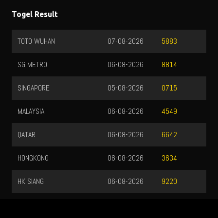
Togel Result
TOTO WUHAN
07-08-2026
5883
SG METRO
06-08-2026
8814
SINGAPORE
05-08-2026
0715
MALAYSIA
06-08-2026
4549
QATAR
06-08-2026
6642
HONGKONG
06-08-2026
3634
HK SIANG
06-08-2026
9220